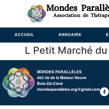
Mondes Parallè
Association de Thérap
ACCUEIL
ANNUAIRE
É
L Petit Marché du
MONDES PARALLÈLES
462 rte de la Maison Neuve
Bois-De-Céné
mondesparalleles.org@gmail.com