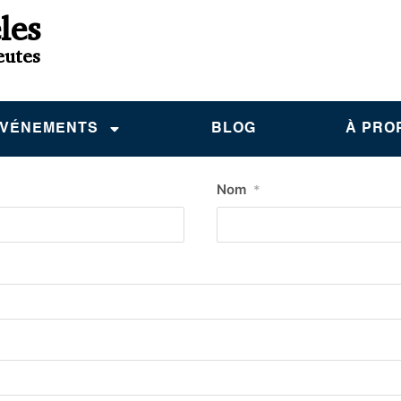
les
eutes
VÉNEMENTS
BLOG
À PRO
Nom
*