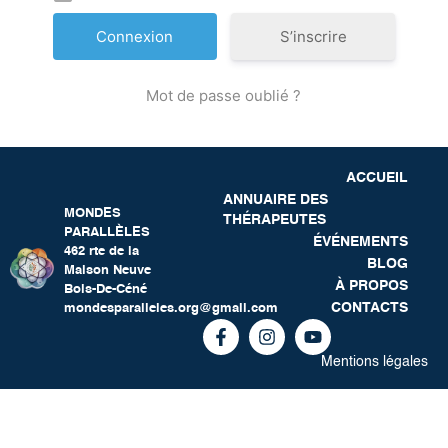
S’inscrire
Mot de passe oublié ?
ACCUEIL
ANNUAIRE DES
MONDES
THÉRAPEUTES
PARALLÈLES
ÉVÉNEMENTS
462 rte de la
BLOG
Maison Neuve
À PROPOS
Bois-De-Céné
CONTACTS
mondesparalleles.org@gmail.com
Mentions légales