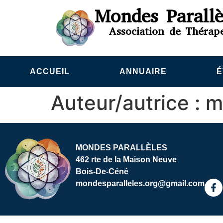
Mondes Parallè
Association de Thérap
ACCUEIL
ANNUAIRE
É
Auteur/autrice :
m
MONDES PARALLÈLES
462 rte de la Maison Neuve
Bois-De-Céné
mondesparalleles.org@gmail.com